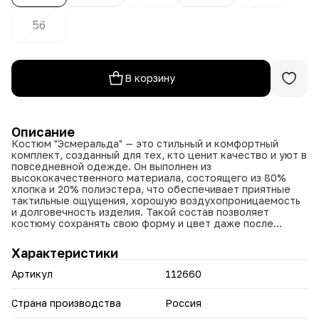
56
В корзину
Описание
Костюм "Эсмеральда" — это стильный и комфортный
комплект, созданный для тех, кто ценит качество и уют в
повседневной одежде. Он выполнен из
высококачественного материала, состоящего из 80%
хлопка и 20% полиэстера, что обеспечивает приятные
тактильные ощущения, хорошую воздухопроницаемость
и долговечность изделия. Такой состав позволяет
костюму сохранять свою форму и цвет даже после
многократных стирок, а также обеспечивает комфорт
при носке в течение всего дня.
Характеристики
Модель "Эсмеральда" представлена в различных
Артикул
112660
цветовых вариантах: белом, коричневом, темно-розовом
и сером. Это позволяет выбрать наиболее подходящий
оттенок под индивидуальный стиль или настроение.
Страна производства
Россия
Универсальный дизайн и классические цвета делают