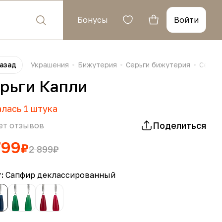
Бонусы
Войти
азад
Украшения
Бижутерия
Серьги бижутерия
Серьг
рьги Капли
алась
1
штука
Поделиться
ет отзывов
799
₽
2 899
₽
т:
Сапфир деклассированный