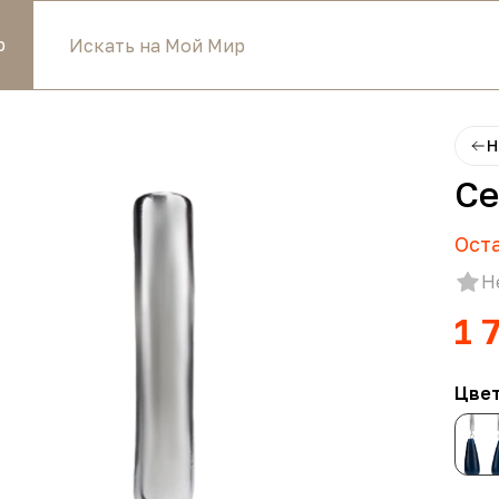
р
Н
Се
Ост
Н
1 
Цве