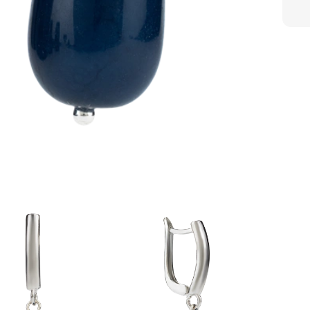
Ключ
Серь
имит
Форм
женс
Наде
при 
Реко
Избе
косм
Сним
друг
Хран
коро
Прот