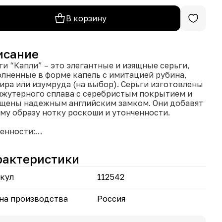
В корзину
исание
ги “Капли” – это элегантные и изящные серьги,
лненные в форме капель с имитацией рубина,
ира или изумруда (на выбор). Серьги изготовлены
ижутерного сплава с серебристым покрытием и
щены надежным английским замком. Они добавят
му образу нотку роскоши и утонченности.
енности:
а капли: Изящная и женственная форма серег.
рактеристики
ые цветовые решения: Возможность выбора
у рубином, сапфиром и изумрудом.
кул
112542
бристый бижутерный сплав: Добавляет
антности и блеска.
жный английский замок: Обеспечивает
на производства
Россия
ортное и безопасное ношение.