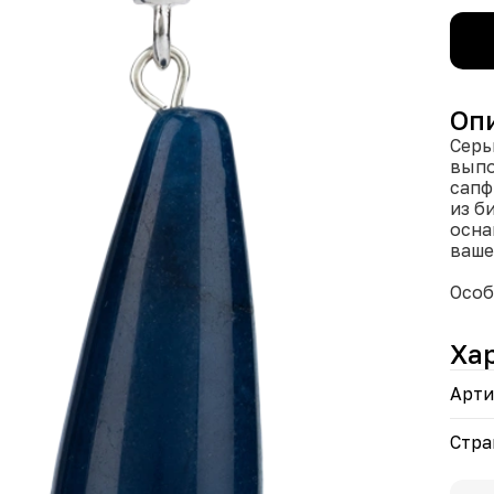
Оп
Серь
выпо
сапф
из б
осна
ваше
Особ
Форм
Ха
Разн
межд
Арти
Сере
элег
Наде
Стра
комф