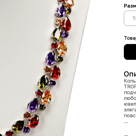
Раз
5
Това
Оп
Коль
TROF
подч
любо
ювел
элег
повс
Длин
его 