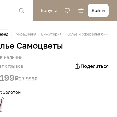
Бонусы
Войти
азад
Украшения
Бижутерия
Колье и ожерелья бижуте
лье Самоцветы
в наличии
Поделиться
ет отзывов
 199
₽
27 999
₽
т:
Золотой