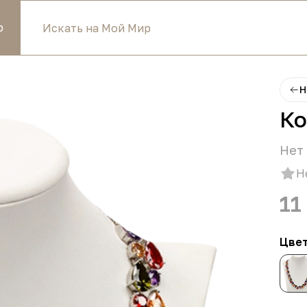
р
Н
Ко
Нет 
Н
11
Цве