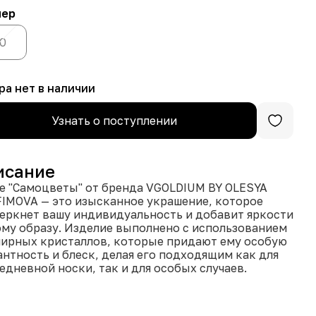
мер
0
ра нет в наличии
Узнать о поступлении
исание
е "Самоцветы" от бренда VGOLDIUM BY OLESYA
IMOVA — это изысканное украшение, которое
еркнет вашу индивидуальность и добавит яркости
му образу. Изделие выполнено с использованием
ирных кристаллов, которые придают ему особую
антность и блеск, делая его подходящим как для
едневной носки, так и для особых случаев.
а колье составляет 45 сантиметров, что делает
универсальным аксессуаром, легко сочетаемым с