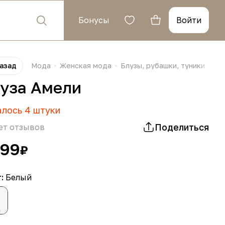
Бонусы
Войти
азад
Мода
Женская мода
Блузы, рубашки, туники
Бл
уза Амели
алось
4
штуки
Поделиться
ет отзывов
199
₽
т:
Белый