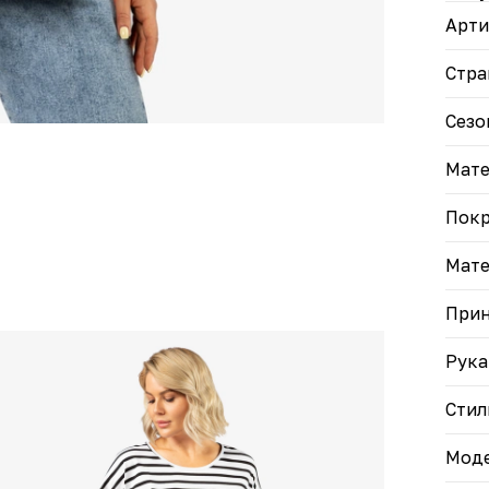
доба
Арти
• Кл
легк
гард
Стра
• Ко
обес
Сезо
• Кр
подч
Мате
Отли
расс
Пок
Мате
При
Рука
Стил
Моде