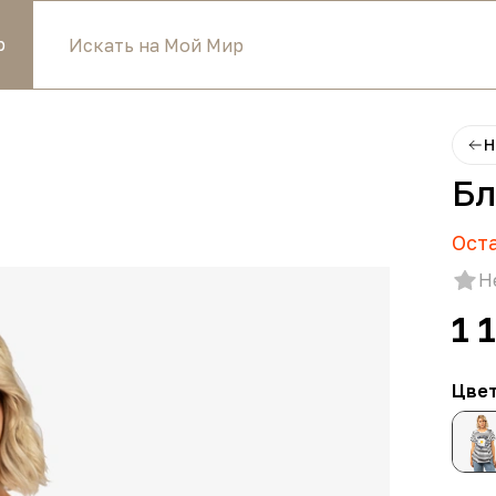
р
Н
Бл
Ост
Н
1 
Цве