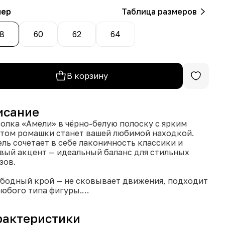
мер
Таблица размеров
8
60
62
64
В корзину
исание
олка «Амели» в чёрно-белую полоску с ярким
том ромашки станет вашей любимой находкой.
ль сочетает в себе лаконичность классики и
вый акцент — идеальный баланс для стильных
зов.
ободный крой — не сковывает движения, подходит
любого типа фигуры.
актичный материал — мягкая ткань обеспечивает
орт в течение всего дня.
рактеристики
кий принт — изображение ромашки с надписью