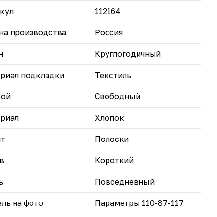
вляет изюминку и поднимает настроение.
кул
112164
ассические полосы — универсальный фон, который
о комбинируется с разными элементами
ероба.
на производства
Россия
роткие рукава — идеально для тёплой погоды,
печивают свободу движений.
н
Круглогодичный
углый вырез — лаконичный и удобный,
ёркивает линию шеи.
риал подкладки
Текстиль
чный выбор для прогулок, встреч с друзьями или
лабленного дня дома.
рой
Свободный
риал
Хлопок
нт
Полоски
в
Короткий
ь
Повседневный
ль на фото
Параметры 110-87-117