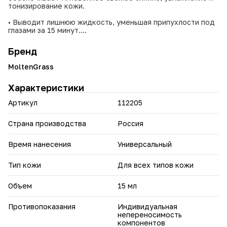
тонизирование кожи.
• Выводит лишнюю жидкость, уменьшая припухлости под
глазами за 15 минут.
• Осветляет темные круги: эффект заметен после
первого применения, выравнивает тон кожи.
Бренд
• Увлажняет и тонизирует нежную кожу, уменьшая
видимость морщин.
MoltenGrass
• Содержит натуральные компоненты: экстракт иглицы,
экстракт лимона, эпигаллокатехин (зеленый чай) и
Характеристики
трегалозу, которые оказывают благотворное влияние на
кожу.
Артикул
112205
• Не содержит парабенов, отдушек и силиконов.
• Подходит для чувствительной кожи, не вызывает
раздражения.
Страна производства
Россия
• При регулярном использовании предотвращает
появление мешков под глазами.
• Имеет легкую текстуру, быстро впитывается, не
Время нанесения
Универсальный
оставляет жирного блеска.
Тип кожи
Для всех типов кожи
Крем быстро решает 3 главные проблемы: устраняет
отеки, осветляет темные круги и разглаживает
морщинки.
Объем
15 мл
Противопоказания
Индивидуальная
непереносимость
компонентов