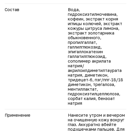
Состав
Вода,
гидроксиэтилмочевина,
кофеин, экстракт корня
иглицы колючей, экстракт
кожуры цитруса лимона,
экстракт золотарника
обыкновенного,
пропилгаллат,
галлилглюкозид,
эпигаллокатехин
галлатилглюкозид,
сополимер акрилата
натрия/
акрилоилдиметилтаурата
натрия, диметикон,
тридецет‑6, пэг/ппг‑18/18
диметикон, трегалоза,
ментиллактат,
гидроксиэтилцеллюлоза,
сорбат калия, бензоат
натрия
Применение
Нанесите утром и вечером
на очищенную кожу вокруг
глаз. Аккуратно вбейте
подушечками пальцев. Для