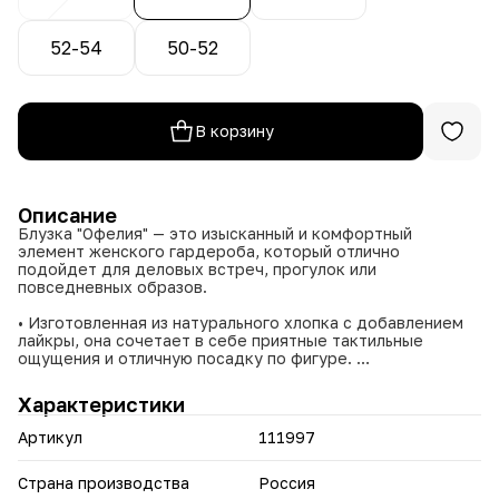
52-54
50-52
В корзину
Описание
Блузка "Офелия" — это изысканный и комфортный
элемент женского гардероба, который отлично
подойдет для деловых встреч, прогулок или
повседневных образов.
• Изготовленная из натурального хлопка с добавлением
лайкры, она сочетает в себе приятные тактильные
ощущения и отличную посадку по фигуре.
• Размерная сетка от 50 до 60 размера, что позволяет
подобрать оптимальный вариант для любой фигуры.
Характеристики
• Цветовая палитра включает классические и актуальные
оттенки: белый, мятный, пудровый, серый, синий и
Артикул
111997
шоколадный.
Блузка "Офелия" станет незаменимой частью вашего
Страна производства
Россия