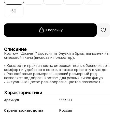
60
В корзину
Описание
Костюм “Джанет” состоит из блузки и брюк, выполнен из
смесовой ткани (вискоза и полиэстер).
• Комфорт и практичность: смесовая ткань обеспечивает
комфорт и удобство в носке, а также простоту в уходе.
• Разнообразие размеров: широкий размерный ряд
позволяет подобрать костюм для разных типов фигур.
• Актуальные цвета: разнообразие цветов позволяет
выбрать вариант, подходящий для разных случаев и
предпочтений.
Характеристики
Костюм станет идеальным спутником для любых ваших
Артикул
111993
летних планов.
Страна производства
Россия