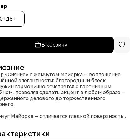
мер
0+;18+
В корзину
исание
р «Сияние» с жемчугом Майорка — воплощение
чённой элегантности: благородный блеск
ужин гармонично сочетается с лаконичным
йном, позволяя сделать акцент в любом образе —
держанного делового до торжественного
рнего.
мчуг Майорка — отличается гладкой поверхностью,
щенным переливом и естественной формой,
одаря чему каждое украшение выглядит
рактеристики
ально.
гулируемая длина бус — 50 см с удлинителем более