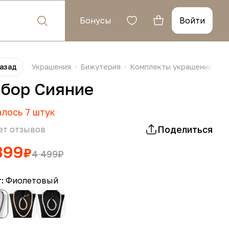
Бонусы
Войти
азад
Украшения
Бижутерия
Комплекты украшений биж
бор Сияние
алось
7
штук
Поделиться
ет отзывов
399
₽
4 499
₽
т:
Фиолетовый