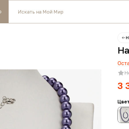
р
Н
На
Ост
Н
3 
Цве