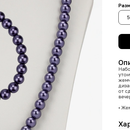
Раз
5
Оп
Набо
утон
жемч
диза
от с
вече
• Же
насы
благ
Ха
уник
• Ре