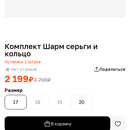
Комплект Шарм серьги и
кольцо
Осталась
1
штука
Нет отзывов
Поделиться
2 199
₽
3 799
₽
Размер
17
18
19
20
В корзину