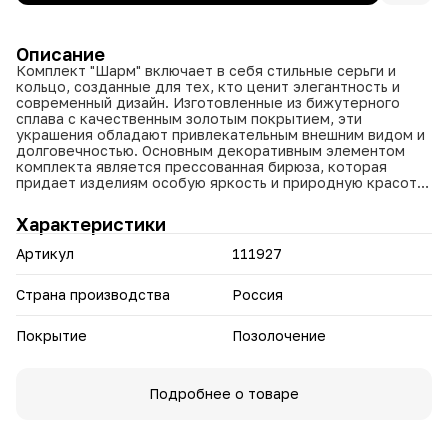
Описание
Комплект "Шарм" включает в себя стильные серьги и
кольцо, созданные для тех, кто ценит элегантность и
современный дизайн. Изготовленные из бижутерного
сплава с качественным золотым покрытием, эти
украшения обладают привлекательным внешним видом и
долговечностью. Основным декоративным элементом
комплекта является прессованная бирюза, которая
придает изделиям особую яркость и природную красоту.
Размеры кольца варьируются от 17 до 20, что позволяет
Характеристики
подобрать наиболее подходящий вариант для любой
руки и обеспечить комфортное ношение. Вес комплекта
Артикул
111927
составляет около 15.54 граммов, что делает его
достаточно легким и удобным для ежедневного
использования. Золочение и позолота обеспечивают
Страна производства
Россия
защиту от окисления и сохраняют внешний вид
украшений на долгое время, при этом создавая эффект
Покрытие
Позолочение
благородного сияния.
Произведено изделие в России с соблюдением всех
стандартов качества. Украшения отлично сочетаются с
Подробнее о товаре
различными стилями одежды — от повседневных до
более торжественных образов, добавляя им нотки
изящества и утонченности. Бирюза в составе украшений