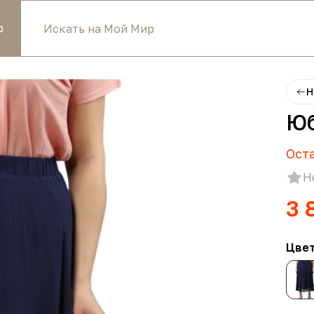
р
Н
Юб
Ост
Н
3 
Цве