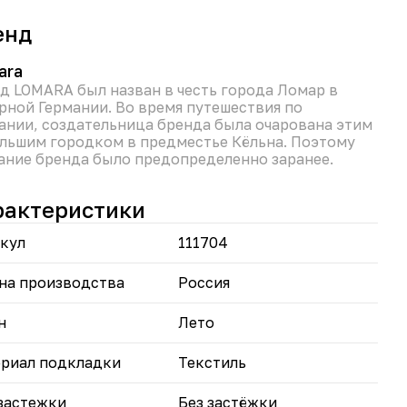
скоза придает ткани мягкость, шелковистость и
тные тактильные ощущения.
енд
астан обеспечивает хорошую посадку по фигуре и
оду движений.
дходит для создания как повседневных, так и
ara
е официальных образов.
д LOMARA был назван в честь города Ломар в
рной Германии. Во время путешествия по
вьте женственности вашим образам вместе с
ании, создательница бренда была очарована этим
щей юбкой "Олеся" и собирайте комплименты.
льшим городком в предместье Кёльна. Поэтому
ание бренда было предопределенно заранее.
рактеристики
кул
111704
на производства
Россия
н
Лето
риал подкладки
Текстиль
застежки
Без застёжки