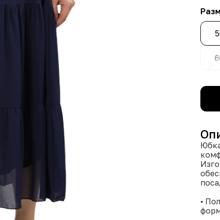
Раз
5
6
Оп
Юбка
комф
Изго
обес
поса
• По
форм