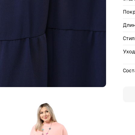
Пок
Дли
Стил
Ухо
Сост