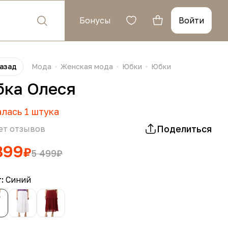
Бонусы
Войти
азад
Мода
Женская мода
Юбки
Юбки
ка Олеся
алась
1
штука
Поделиться
ет отзывов
899
₽
5 499
₽
т:
Синий