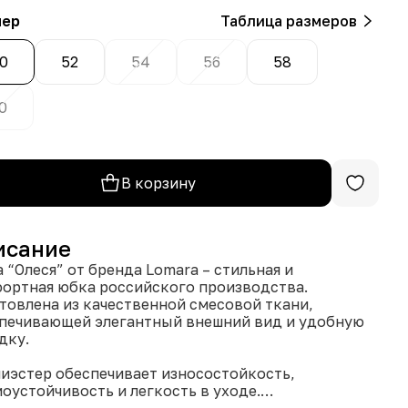
мер
Таблица размеров
0
52
54
56
58
0
В корзину
исание
 “Олеся” от бренда Lomara – стильная и
ортная юбка российского производства.
товлена из качественной смесовой ткани,
печивающей элегантный внешний вид и удобную
дку.
лиэстер обеспечивает износостойкость,
оустойчивость и легкость в уходе.