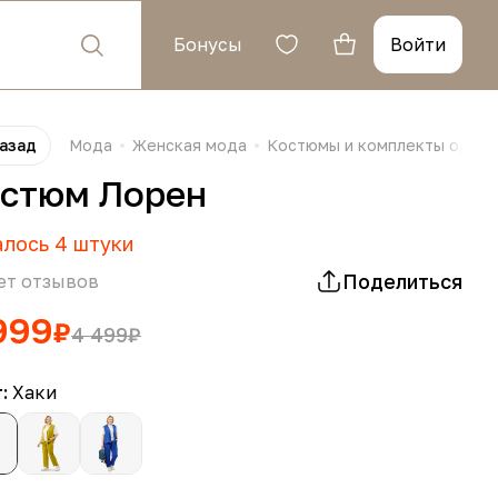
Бонусы
Войти
азад
Мода
Женская мода
Костюмы и комплекты одеж
стюм Лорен
алось
4
штуки
Поделиться
ет отзывов
999
₽
4 499
₽
т:
Хаки