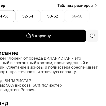
мер
Таблица размеров
4-56
52-54
50-52
56-58
В корзину
исание
юм “Лорен” от бренда ВИЛАРИСТАР – это
ьный и элегантный костюм, произведенный в
ии. Сочетание вискозы и полиэстера обеспечивает
орт, практичность и отличную посадку.
нд: ВИЛАРИСТАР
ав: 50% вискоза, 50% полиэстер
зводство: Россия
упные размеры: 50-52, 52-54, 54-56, 56-58
упные цвета: Электрик, горчичный, хаки
енд