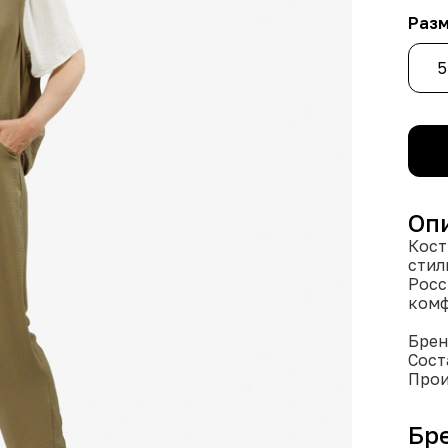
Раз
5
Оп
Кост
стил
Росс
комф
Бре
Сост
Прои
Дост
Дост
Бр