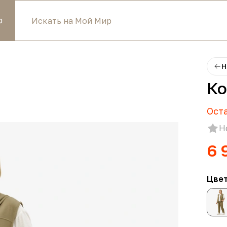
р
Н
Ко
Ост
Н
6 
Цве