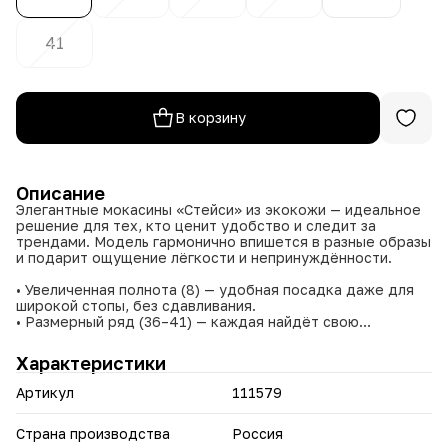
41
В корзину
Описание
Элегантные мокасины «Стейси» из экокожи — идеальное
решение для тех, кто ценит удобство и следит за
трендами. Модель гармонично впишется в разные образы
и подарит ощущение лёгкости и непринуждённости.
• Увеличенная полнота (8) — удобная посадка даже для
широкой стопы, без сдавливания.
• Размерный ряд (36–41) — каждая найдёт свою
идеальную пару.
• Материал (экокожа) — мягкий, приятный на ощупь,
Характеристики
износостойкий, легко чистится, долго сохраняет вид.
• Внутренняя отделка из экокожи — обеспечивает
Артикул
111579
воздухопроницаемость и дополнительный комфорт.
• Цветовая палитра (чёрный, синий, белый, бежевый) —
выбор под любой стиль.
Страна производства
Россия