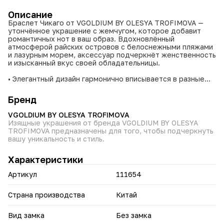
Описание
Браслет Чикаго от VGOLDIUM BY OLESYA TROFIMOVA —
утончённое украшение с жемчугом, которое добавит
романтичных нот в ваш образ. Вдохновлённый
атмосферой райских островов с белоснежными пляжами
и лазурным морем, аксессуар подчеркнёт женственность
и изысканный вкус своей обладательницы.
• Элегантный дизайн гармонично вписывается в разные
стили — от повседневного до праздничного.
• Универсальность: подходит для ежедневной носки и
Бренд
особых случаев.
• Идеальный вариант для подарка: лаконичная красота
VGOLDIUM BY OLESYA TROFIMOVA
браслета понравится многим.
Изящные украшения от бренда VGOLDIUM BY OLESYA
TROFIMOVA предназначены для того, чтобы подчеркнуть
Браслет Чикаго станет вашим талисманом летнего
вашу уникальность и стиль.
настроения — носите его с удовольствием в любой
ситуации.
Характеристики
Артикул
111654
Страна производства
Китай
Вид замка
Без замка