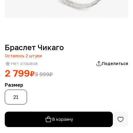
Браслет Чикаго
Осталось
2
штуки
Нет отзывов
Поделиться
2 799
₽
3 999
₽
Размер
21
В корзину