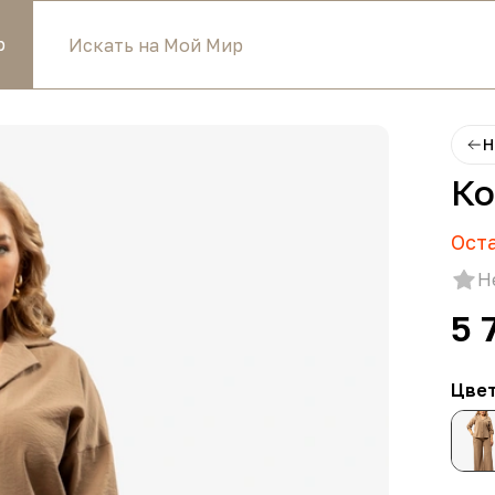
р
Н
Ко
Ост
Н
5 
Цве