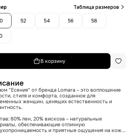
мер
Таблица размеров
0
52
54
56
58
0
В корзину
исание
юм “Есения” от бренда Lomara – это воплощение
ости, стиля и комфорта, созданное для
еменных женщин, ценящих естественность и
антность.
став: 80% лен, 20% вискоза – натуральные
риалы, обеспечивающие отличную
ухопроницаемость и приятные ощущения на коже,