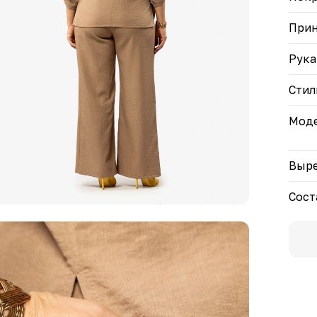
При
Рука
Стил
Моде
Выре
Сост