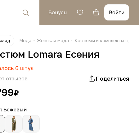
Бонусы
Войти
азад
Мода
Женская мода
Костюмы и комплекты одеж
стюм Lomara Есения
алось
6
штук
Поделиться
ет отзывов
799
₽
т:
Бежевый