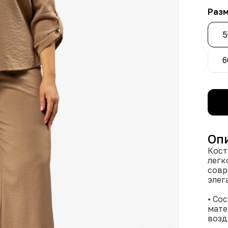
Раз
5
6
Оп
Кост
легк
совр
элег
• Со
мате
возд