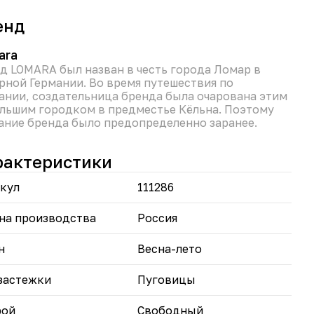
скоза добавляет ткани мягкости и пластичности.
змеры: 50, 52, 54, 56, 58, 60 – широкая размерная
енд
йка, позволяющая каждой женщине подобрать
льный вариант, подчеркивающий достоинства
ры.
ara
ета: бежевый, голубой, хаки – спокойные и
д LOMARA был назван в честь города Ломар в
ородные оттенки, которые легко сочетаются с
рной Германии. Во время путешествия по
ичными аксессуарами и позволяют создавать
ании, создательница бренда была очарована этим
ообразные образы.
льшим городком в предместье Кёльна. Поэтому
ание бренда было предопределенно заранее.
юм “Есения” идеально подойдет для создания
ьных повседневных образов, деловых встреч и
рактеристики
их прогулок.
кул
111286
на производства
Россия
н
Весна-лето
застежки
Пуговицы
рой
Свободный