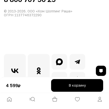
© 2013-
2026
. ООО «Хом Шоппинг Раша»
ОГРН 1137746372290
4 599
В корзину
₽