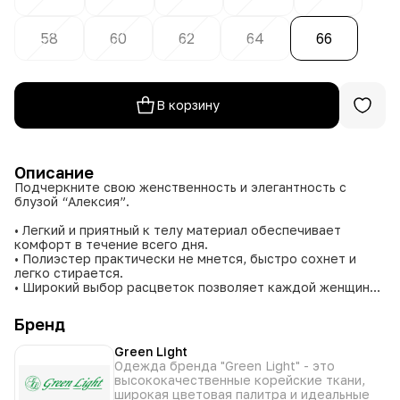
58
60
62
64
66
В корзину
Описание
Подчеркните свою женственность и элегантность с
блузой “Алексия”.
• Легкий и приятный к телу материал обеспечивает
комфорт в течение всего дня.
• Полиэстер практически не мнется, быстро сохнет и
легко стирается.
• Широкий выбор расцветок позволяет каждой женщине
найти свой идеальный вариант.
• Широкий размерный ряд - доступность размеров для
Бренд
женщин с разными типами фигуры.
Green Light
Эта стильная и комфортная блуза станет прекрасным
Одежда бренда "Green Light" - это
дополнением вашего гардероба, подходящим для
высококачественные корейские ткани,
различных случаев – от деловых встреч до
широкая цветовая палитра и идеальные