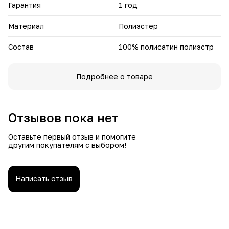
выгорает на солнце и не теряет форму.
Гарантия
1 год
Легкий полупрозрачный тюль наполнит комнату мягким
Материал
Полиэстер
светом и создаст атмосферу уюта и романтики.
Состав
100% полисатин полиэстр
Подробнее о товаре
Отзывов пока нет
Оставьте первый отзыв и помогите
другим покупателям с выбором!
Написать отзыв