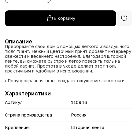
В корзину
Описание
Преобразите свой дом с помощью легкого и воздушного
тюля “Лён”. Нежный цветочный принт добавит интерьеру
свежести и весеннего настроения. Благодаря шторной
ленте, вы сможете быстро и легко повесить тюль на
любой карниз. Простота в уходе делает этот тюль
практичным и удобным в использовании.
• Полупрозрачная ткань создает ощущение легкости и
наполняет комнату мягким светом.
• Нежный цветочный принт добавляет интерьеру уюта,
Характеристики
свежести и весеннего настроения.
• Шторная лента шириной 2,5 см обеспечивает быстрое и
Артикул
110946
удобное крепление тюля к карнизу.
• Легко стирается в стиральной машине или вручную.
• Подходит для гостиной, спальни, детской комнаты и
Страна производства
Россия
других помещений.
• Ширина тюля 2 метра позволяет создать красивые
Крепление
Шторная лента
складки.
• Изготовлен из прочного полиэстера, который не