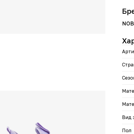
Текс
возд
Бр
Текс
обес
возд
NOB
Увел
увел
Ха
поса
Комф
подд
Арти
Функ
поса
Стра
Ярки
цвет
Сезо
в ва
Мате
Мате
Вид 
Пол