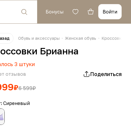
Бонусы
Войти
азад
Обувь и аксессуары
Женская обувь
Кроссовки и 
оссовки Брианна
алось
3
штуки
Поделиться
ет отзывов
999
₽
6 599
₽
т:
Сиреневый