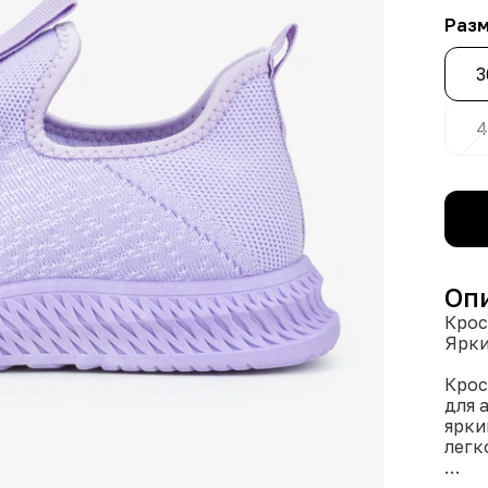
Раз
3
4
Оп
Крос
Ярки
Крос
для 
ярки
легк