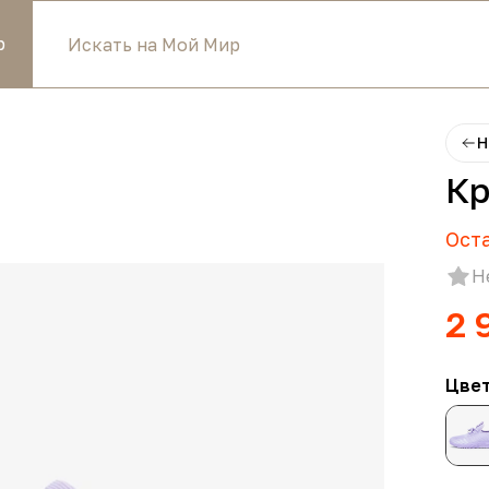
р
Н
Кр
Ост
Н
2 
Цве