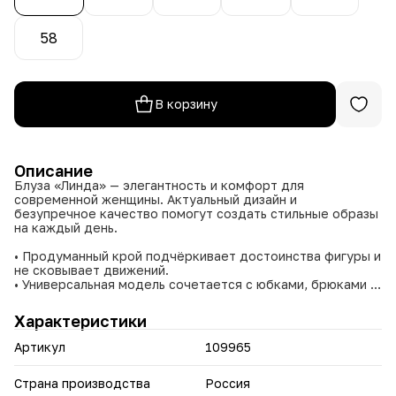
58
В корзину
Описание
Блуза «Линда» — элегантность и комфорт для
современной женщины. Актуальный дизайн и
безупречное качество помогут создать стильные образы
на каждый день.
• Продуманный крой подчёркивает достоинства фигуры и
не сковывает движений.
• Универсальная модель сочетается с юбками, брюками и
джинсами — подходит для работы и встреч с друзьями.
• Легко вписывается в многослойные образы: дополните
Характеристики
блузу жакетом или кардиганом.
• Представлена в широком размерном ряду (48–58) — вы
Артикул
109965
найдёте вариант с идеальной посадкой.
• Доступна в четырёх оттенках: благородный
коричневый, нежный персиковый, освежающий зелёный и
Страна производства
Россия