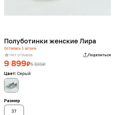
Полуботинки женские Лира
Осталась
1
штука
Нет отзывов
Поделиться
9 899
₽
5 599
₽
Цвет:
Серый
Размер
37