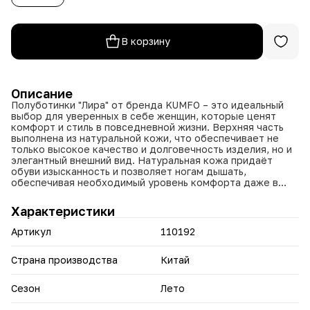
В корзину
Описание
Полуботинки "Лира" от бренда KUMFO – это идеальный
выбор для уверенных в себе женщин, которые ценят
комфорт и стиль в повседневной жизни. Верхняя часть
выполнена из натуральной кожи, что обеспечивает не
только высокое качество и долговечность изделия, но и
элегантный внешний вид. Натуральная кожа придаёт
обуви изысканность и позволяет ногам дышать,
обеспечивая необходимый уровень комфорта даже в
тёплую погоду.
Характеристики
Внутренний подклад выполнен из экокожи, что повышает
уровень комфорта и лёгкости. Экокожа имеет
Артикул
110192
дополнительные преимущества, такие как простота в
уходе и хорошая износостойкость. Обратите внимание на
увеличенную полноту 8, которая делает полуботинки
Страна производства
Китай
подходящими для женщин с широкой стопой,
обеспечивая идеальную посадку и поддержку при
Сезон
Лето
каждом шаге.