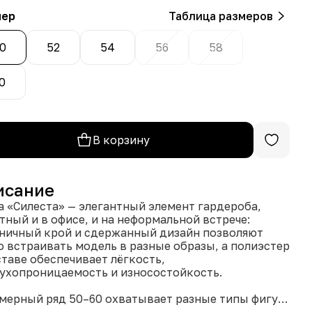
мер
Таблица размеров
0
52
54
56
58
0
В корзину
исание
а «Силеста» — элегантный элемент гардероба,
тный и в офисе, и на неформальной встрече:
ничный крой и сдержанный дизайн позволяют
о встраивать модель в разные образы, а полиэстер
ставе обеспечивает лёгкость,
ухопроницаемость и износостойкость.
змерный ряд 50–60 охватывает разные типы фигур