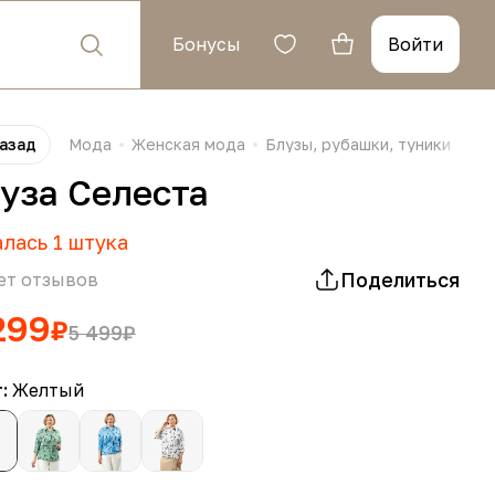
Бонусы
Войти
азад
Мода
Женская мода
Блузы, рубашки, туники
Бл
уза Селеста
алась
1
штука
Поделиться
ет отзывов
299
₽
5 499
₽
т:
Желтый