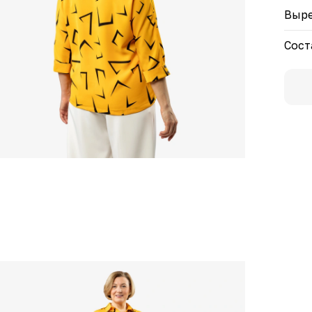
Выре
Сост