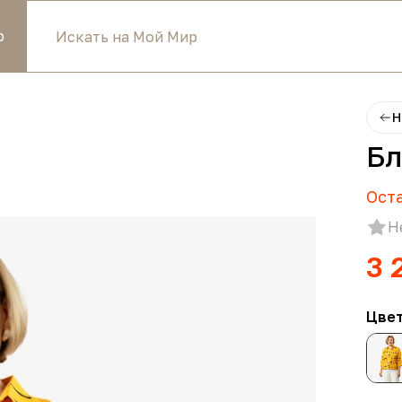
р
Н
Бл
Ост
Н
3 
Цве