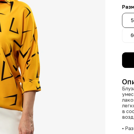
Раз
5
6
Оп
Блуз
умес
лако
легк
в со
возд
• Ра