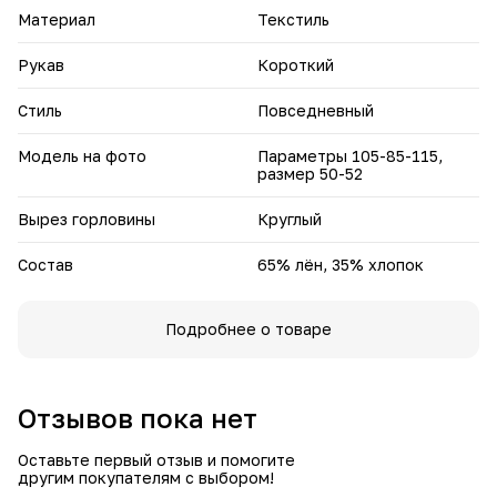
нарядных образов.
Материал
Текстиль
• Сохраняет привлекательный вид после стирок
благодаря качественным материалам и продуманному
Рукав
Короткий
крою.
Блуза «Эрика» станет надёжным дополнением вашего
Стиль
Повседневный
гардероба — с ней вы сможете создавать стильные и
гармоничные образы в любой ситуации.
Модель на фото
Параметры 105-85-115,
размер 50-52
Вырез горловины
Круглый
Состав
65% лён, 35% хлопок
Подробнее о товаре
Отзывов пока нет
Оставьте первый отзыв и помогите
другим покупателям с выбором!