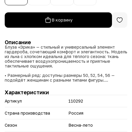
В корзину
Описание
Блуза «Эрика» — стильный и универсальный элемент
гардероба, сочетающий комфорт и элегантность. Модель
из льна с хлопком идеальна для тёплого сезона: ткань
обеспечивает воздухопроницаемость и приятные
тактильные ощущения.
• Размерный ряд: доступны размеры 50, 52, 54, 56 —
подойдёт женщинам с разными типами фигуры.
• Цветовая палитра включает белый, оливковый, бежевый
и лавандовый оттенки — цвета легко комбинируются с
Характеристики
другими элементами гардероба.
• Состав (65 % льна, 35 % хлопка) гарантирует
Артикул
110292
воздухопроницаемость, комфорт и природную текстуру
ткани.
• Свободный силуэт скрывает возможные недостатки и
Страна производства
Россия
подчёркивает достоинства фигуры.
• Универсальный крой позволяет сочетать блузу с
Сезон
Весна-лето
юбками, брюками и шортами.
• Подходит для создания как повседневных, так и более