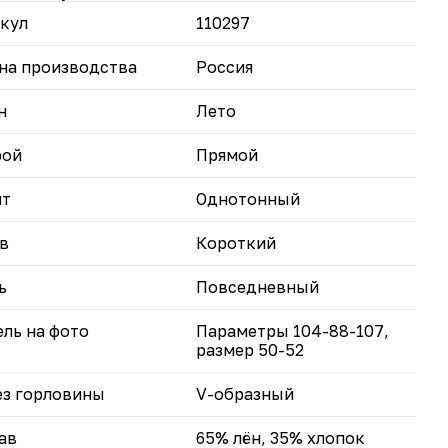
едставлена в четырёх лаконичных оттенках:
кул
110297
вый, белый, кофейный и оливковый — легко
брать вариант под любой образ.
змеры 50–56 позволяют выбрать идеальную
на производства
Россия
дку.
н в составе придаёт изделию благородную фактуру
н
Лето
тойчивость к сминанию.
гко сочетается с разными элементами гардероба:
рой
Прямой
ми, брюками, пиджаками.
вьте в свой гардероб стильную и удобную блузу
нт
Однотонный
а» — пусть каждый день будет наполнен
енностью и комфортом.
в
Короткий
ь
Повседневный
ль на фото
Параметры 104-88-107,
размер 50-52
з горловины
V-образный
ав
65% лён, 35% хлопок