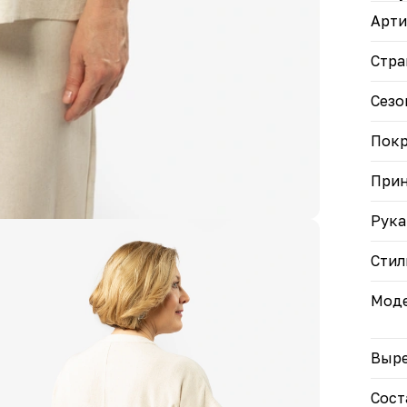
• Пр
Арти
беже
подо
• Ра
Стра
поса
• Лё
Сезо
и ус
• Ле
Пок
юбка
Доба
При
«Анн
увер
Рука
Стил
Моде
Выре
Сост