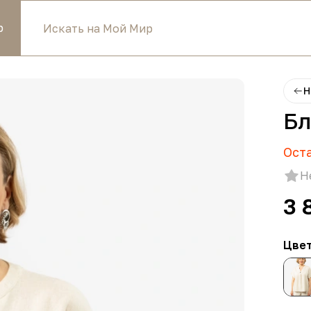
р
Н
Бл
Ост
Н
3 
Цве