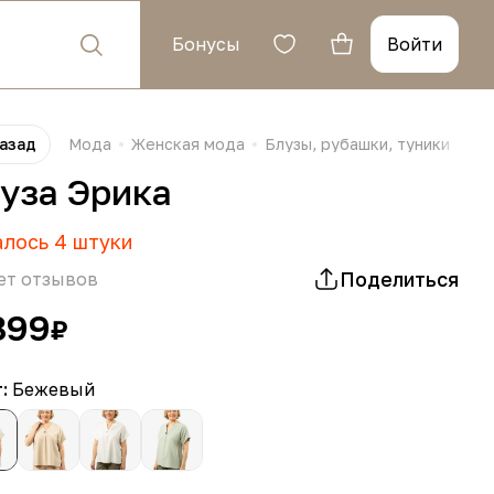
Бонусы
Войти
азад
Мода
Женская мода
Блузы, рубашки, туники
Бл
уза Эрика
алось
4
штуки
Поделиться
ет отзывов
899
₽
т:
Бежевый