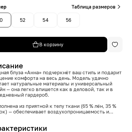
мер
Таблица размеров
0
52
54
56
В корзину
исание
ная блуза «Анна» подчеркнёт ваш стиль и подарит
ение комфорта на весь день. Модель удачно
тает натуральные материалы и универсальный
йн — она легко впишется как в деловой, так и в
едневный гардероб.
полнена из приятной к телу ткани (65 % лён, 35 %
ок) — обеспечивает воздухопроницаемость и
орт даже в жару.
иверсальный крой не сковывает движений и
рактеристики
но садится по фигуре.