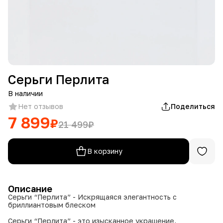
Серьги Перлита
В наличии
Нет отзывов
Поделиться
7 899
₽
21 499
₽
В корзину
Описание
Серьги “Перлита” - Искрящаяся элегантность с
бриллиантовым блеском
Серьги “Перлита” - это изысканное украшение,