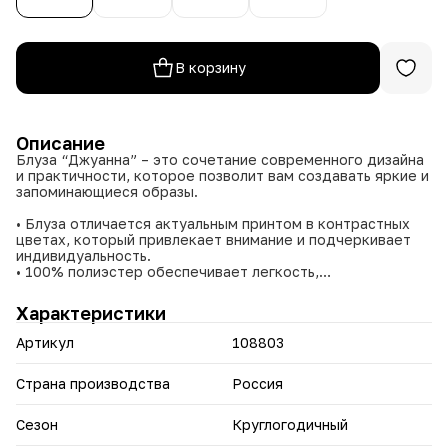
В корзину
Описание
Блуза “Джуанна” – это сочетание современного дизайна
и практичности, которое позволит вам создавать яркие и
запоминающиеся образы.
• Блуза отличается актуальным принтом в контрастных
цветах, который привлекает внимание и подчеркивает
индивидуальность.
• 100% полиэстер обеспечивает легкость,
износостойкость и простоту в уходе.
• Подходит для создания различных образов – от
Характеристики
делового до повседневного.
• Широкий размерный ряд позволяет подобрать
Артикул
108803
идеальный размер для любой фигуры.
Легкая и комфортная, она станет отличным дополнением
Страна производства
Россия
к вашему повседневному или деловому гардеробу.
Сезон
Круглогодичный