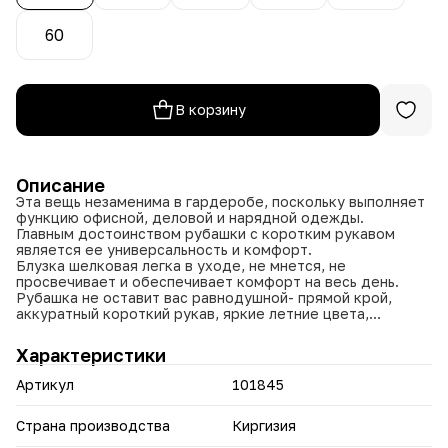
60
В корзину
Описание
Эта вещь незаменима в гардеробе, поскольку выполняет
функцию офисной, деловой и нарядной одежды.
Главным достоинством рубашки с коротким рукавом
является ее универсальность и комфорт.
Блузка шелковая легка в уходе, не мнется, не
просвечивает и обеспечивает комфорт на весь день.
Рубашка не оставит вас равнодушной- прямой крой,
аккуратный короткий рукав, яркие летние цвета,
приятный вискозный шелк, прекрасный внешний вид и
пошив, подчеркнут и украсят фигуру любой женщины.
Характеристики
Артикул
101845
Страна производства
Киргизия