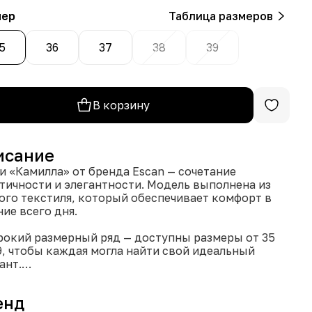
мер
Таблица размеров
5
36
37
38
39
В корзину
исание
и «Камилла» от бренда Escan — сочетание
тичности и элегантности. Модель выполнена из
ого текстиля, который обеспечивает комфорт в
ние всего дня.
рокий размерный ряд — доступны размеры от 35
9, чтобы каждая могла найти свой идеальный
ант.
еличенная полнота (8) — идеально подойдёт для
ортного ношения, даже если у вас широкая стопа.
енд
а модных оттенка — выберите розовый или серый