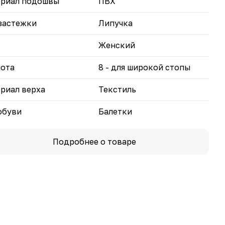
риал подошвы
ПВХ
застежки
Липучка
Женский
ота
8 - для широкой стопы
риал верха
Текстиль
обуви
Балетки
Подробнее о товаре