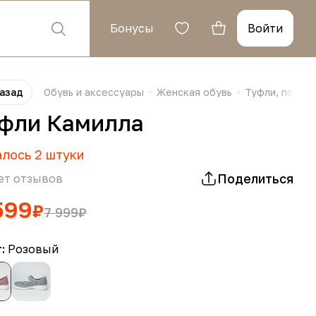
Бонусы
Войти
азад
Обувь и аксессуары
Женская обувь
Туфли, полуб
фли Камилла
алось
2
штуки
Поделиться
ет отзывов
599
₽
7 999
₽
т:
Розовый