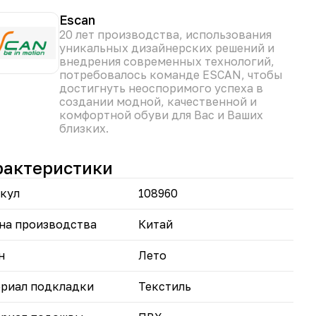
 в зависимости от вашего настроения и гардероба.
шащий материал — верх и подкладка выполнены из
Escan
тиля, который позволяет ноге «дышать» и
20 лет производства, использования
отвращает перегрев.
уникальных дизайнерских решений и
актичный дизайн — удобная застёжка и
внедрения современных технологий,
уманная форма обеспечивают надёжную
потребовалось команде ESCAN, чтобы
ацию на ноге.
достигнуть неоспоримого успеха в
иверсальность — туфли легко сочетаются с разными
создании модной, качественной и
ями одежды: от кэжуал до более сдержанных
комфортной обуви для Вас и Ваших
зов.
близких.
вьте в свой гардероб практичную и стильную
рактеристики
ль, которая подчеркнёт ваш индивидуальный
ь и обеспечит комфорт в любой ситуации.
кул
108960
на производства
Китай
н
Лето
риал подкладки
Текстиль