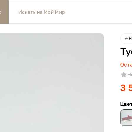
р
Н
Ту
Ост
Н
3 
Цве