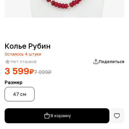
Колье Рубин
Осталось
4
штуки
Нет отзывов
Поделиться
3 599
₽
7 099
₽
Размер
47 см
В корзину