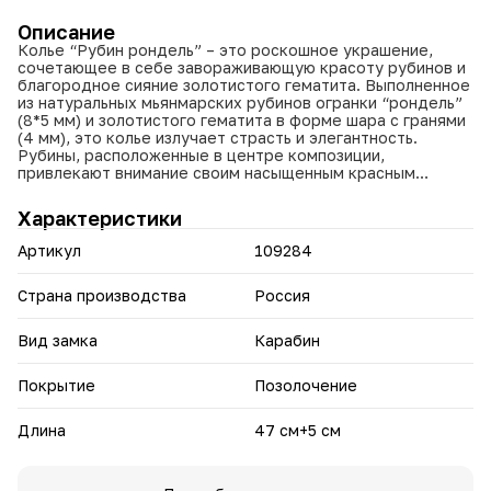
Описание
Колье “Рубин рондель” – это роскошное украшение,
сочетающее в себе завораживающую красоту рубинов и
благородное сияние золотистого гематита. Выполненное
из натуральных мьянмарских рубинов огранки “рондель”
(8*5 мм) и золотистого гематита в форме шара с гранями
(4 мм), это колье излучает страсть и элегантность.
Рубины, расположенные в центре композиции,
привлекают внимание своим насыщенным красным
цветом, а гематитовые шарики добавляют изделию
глубины и мерцания. Общий вес вставок составляет 70
Характеристики
карат, а вес всего изделия – 35,15 грамма. Длина колье
47 см, дополнена цепочкой-добором 5 см, позволяющей
Артикул
109284
регулировать посадку. Завершает композицию надежный
замок-карабин с позолоченным покрытием, добавляя
изделию роскоши и изысканности. Колье “Рубин
Страна производства
Россия
рондель” станет прекрасным дополнением к вашему
образу, подчеркивая вашу уверенность и безупречный
Вид замка
Карабин
вкус.
Основные преимущества:
Покрытие
Позолочение
Натуральные рубины: Использование мьянмарских
Длина
47 см+5 см
рубинов гарантирует их высокую ценность и насыщенный
цвет.
Оригинальная огранка: Огранка “рондель” придает
рубинам особый шарм и блеск.