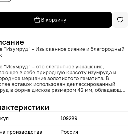
В корзину
исание
е “Изумруд” - Изысканное сияние и благородный
к
е “Изумруд” – это элегантное украшение,
тающее в себе природную красоту изумруда и
ородное мерцание золотистого гематита. В
стве вставок использован деклассированный
руд в форме дисков размером 42 мм, обладающий
щенным зеленым оттенком и неповторимой игрой
а. Композицию дополняют золотистые
рактеристики
титовые многогранники размером 42 мм, которые
ают колье объем и изысканный блеск. Общий вес
кул
109289
вок изумруда составляет 43,8 карата, а вес всего
лия – 13,46 грамма. Длина колье 46 см, дополнена
чкой-добором 5 см, позволяющей регулировать
на производства
Россия
дку на шее. Завершает композицию надежный