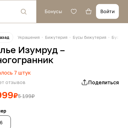
Бонусы
Войти
азад
Украшения
Бижутерия
Бусы бижутерия
Бусы би
лье Изумруд –
огогранник
алось
7
штук
Поделиться
ет отзывов
999
₽
5 199
₽
мер
6