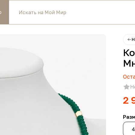
р
Н
Ко
Мн
Ост
Н
2 
Раз
4