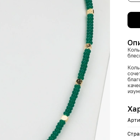
Оп
Коль
блес
Коль
соче
благ
каче
изум
насы
свет
Ха
гема
прид
Арти
вста
изде
цепо
Стра
поса