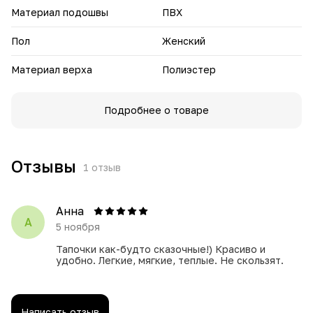
Материал подошвы
ПВХ
Бабуши «Суздаль» подчеркнут вашу индивидуальность и
станут незаменимым аксессуаром в повседневном
Пол
Женский
гардеробе. Выбирайте качество и элегантность —
выбирайте «Суздаль».
Материал верха
Полиэстер
Подробнее о товаре
Отзывы
1
отзыв
Анна
А
5 ноября
Тапочки как-будто сказочные!) Красиво и
удобно. Легкие, мягкие, теплые. Не скользят.
Написать отзыв