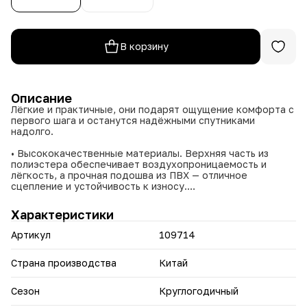
В корзину
Описание
Лёгкие и практичные, они подарят ощущение комфорта с
первого шага и останутся надёжными спутниками
надолго.
• Высококачественные материалы. Верхняя часть из
полиэстера обеспечивает воздухопроницаемость и
лёгкость, а прочная подошва из ПВХ — отличное
сцепление и устойчивость к износу.
• Продуманный дизайн. Элегантный внешний вид
сочетается с практичностью: бабуши легко надевать и
Характеристики
снимать.
• Универсальный цвет. Коричневый оттенок гармонично
Артикул
109714
впишется в разные образы — от домашнего уюта до
городского стиля.
• Универсальность применения. Подойдут и для отдыха
Страна производства
Китай
дома, и для недолгих прогулок по городу.
• Комфорт на весь день. Благодаря удачной конструкции
Сезон
Круглогодичный
и материалам ноги не устают — наслаждайтесь каждым
шагом.