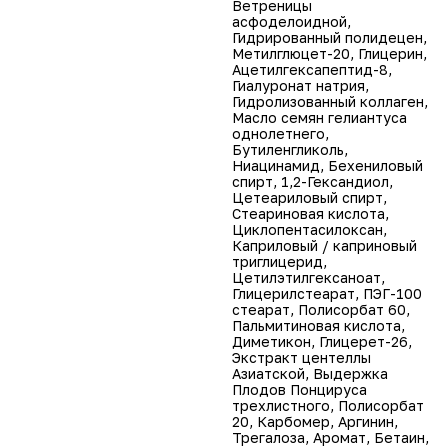
Ветреницы
асфоделоидной,
Гидрированный полидецен,
Метилглюцет-20, Глицерин,
Ацетилгексапептид-8,
Гиалуронат натрия,
Гидролизованный коллаген,
Масло семян гелиантуса
однолетнего,
Бутиленгликоль,
Ниацинамид, Бехениловый
спирт, 1,2-Гександиол,
Цетеариловый спирт,
Стеариновая кислота,
Циклопентасилоксан,
Каприловый / каприновый
триглицерид,
Цетилэтилгексаноат,
Глицерилстеарат, ПЭГ-100
стеарат, Полисорбат 60,
Пальмитиновая кислота,
Диметикон, Глицерет-26,
Экстракт центеллы
Азиатской, Выдержка
Плодов Понцируса
трехлистного, Полисорбат
20, Карбомер, Аргинин,
Трегалоза, Аромат, Бетаин,