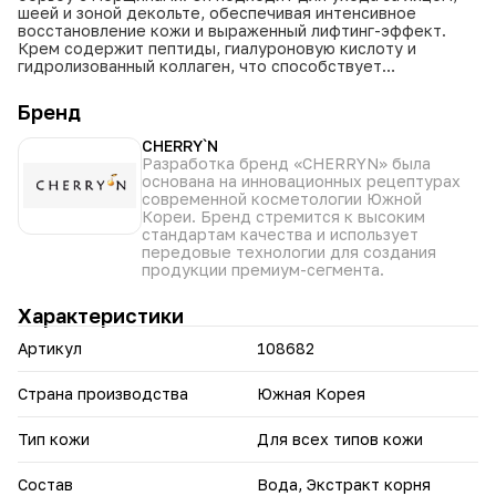
шеей и зоной декольте, обеспечивая интенсивное
восстановление кожи и выраженный лифтинг-эффект.
Крем содержит пептиды, гиалуроновую кислоту и
гидролизованный коллаген, что способствует
увлажнению, смягчению и разглаживанию морщин,
повышая тонус и микроциркуляцию кожи.
Бренд
• Крем эффективно борется с морщинами, воспалениями
CHERRY`N
и пигментацией, улучшая общий вид кожи.
Разработка бренд «CHERRYN» была
• Обеспечивает глубокое увлажнение и питание,
основана на инновационных рецептурах
придавая коже свежесть и яркость.
современной косметологии Южной
• Может использоваться как моно-продукт или в
Кореи. Бренд стремится к высоким
комплексе с тремя сыворотками CHERRY’N для усиления
стандартам качества и использует
эффекта.
передовые технологии для создания
• Заменяет 2-3 банки обычного крема, что делает его
продукции премиум-сегмента.
экономичным выбором.
• Применение: крем рекомендуется использовать утром
Характеристики
и вечером, как под макияж, так и в вечернем уходе. Он
идеально подходит для любого типа кожи и может
Артикул
108682
применяться в качестве основного средства для ухода.
Крем CHERRY’N — это лучшее сочетание продуманных
Страна производства
Южная Корея
ингредиентов, специально подобранных для достижения
максимального результата. Позвольте себе насладиться
качественным уходом и вернуть коже молодость и
Тип кожи
Для всех типов кожи
сияние.
Состав
Вода, Экстракт корня