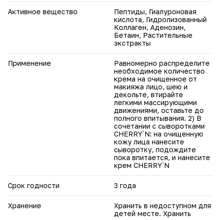
Активное вещество
Пептиды, Гиалуроновая
кислота, Гидролизованный
Коллаген, Аденозин,
Бетаин, Растительные
экстракты
Применение
Равномерно распределите
необходимое количество
крема на очищенное от
макияжа лицо, шею и
декольте, втирайте
легкими массирующими
движениями, оставьте до
полного впитывания. 2) В
сочетании с сыворотками
CHERRY`N: на очищенную
кожу лица нанесите
сыворотку, подождите
пока впитается, и нанесите
крем CHERRY`N
Срок годности
3 года
Хранение
Хранить в недоступном для
детей месте. Хранить