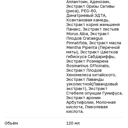
Аллантоин, Аденозин,
Экстракт Оризы Сативы
(риса), PEG-60,
Динатриевый ЭДТА,
Ксантановая камедь,
Экстракт корня женьшеня
Панакс, Экстракт листьев
Morus Alba, Экстракт
Плодов Crataegus
Pinnatifida, Экстракт масла
Mentha Piperita (Перечной
мяты), Экстракт Цветков
гибискуса Сабдариффы,
Экстракт Розмарина
Rosmarinus Officinalis,
Экстракт Плодов
Хеномелеса китайского,
Экстракт Лаванды
узколистной(Лавандовый
экстракт), Экстракт
Стебеля опунции Гумифуса,
Экстракт аронии
Арбутифолии, Молочная
кислота, Гликолевая
кислота.
Объём
120 мл