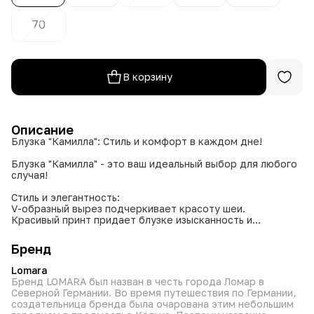
70
В корзину
Описание
Блузка "Камилла": Стиль и комфорт в каждом дне!
Блузка "Камилла" - это ваш идеальный выбор для любого
случая!
Стиль и элегантность:
V-образный вырез подчеркивает красоту шеи.
Красивый принт придает блузке изысканность и
индивидуальность.
Идеально подходит как для праздничных событий, так и
Бренд
для повседневных прогулок.
Lomara
Комфорт и практичность:
Бренд LOMARA был назван в честь города Ломар в
Мягкая ткань из вискозы, полиэстера и лайкры приятна к
Северной Германии. Во время путешествия по Германии,
телу и обеспечивает свободу движений.
создательница бренда была очарована этим небольшим
Легко стирается и быстро сохнет.