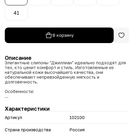
41
В корзину
Описание
Элегантные слипоны "Джиллиан" идеально подходят для
тех, кто ценит комфорт и стиль. Изготовленные из
натуральной кожи высочайшего качества, они
обеспечивают непревзойденную мягкость и
долговечность.
Особенности:
Материал верха: Натуральная кожа, обеспечивающая
воздухопроницаемость и комфорт в течение всего дня.
Характеристики
Материал подкладки: Натуральная кожа для
дополнительного комфорта и влагоотведения.
Артикул
102100
Полнота: Увеличенная (8), что идеально подходит для
широких или отечных ног.
Цвета: Бежевый, белый, серый, черный, что позволяет
Страна производства
Россия