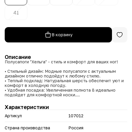
41
В корзину
Описание
Полусапоги "Хельга" - стиль и комфорт для ваших ног!
• Стильный дизайн: Модные полусапоги с актуальным
дизайном отлично подойдут к любому стилю.
• Теплый подклад: Натуральная шерсть обеспечит уют и
комфорт в холодную погоду.
• Удобная посадка: Увеличенная полнота 8 идеально
подойдет для комфортной носки.
• Прочный материал: Экокожа отличается
износостойкостью и легкостью в уходе.
Характеристики
• Практичный выбор: Полусапоги "Хельга" - идеальный
вариант для холодной погоды, благодаря теплому
Артикул
107012
подкладу и прочному материалу.
Позвольте себе выглядеть стильно и чувствовать себя
Страна производства
Россия