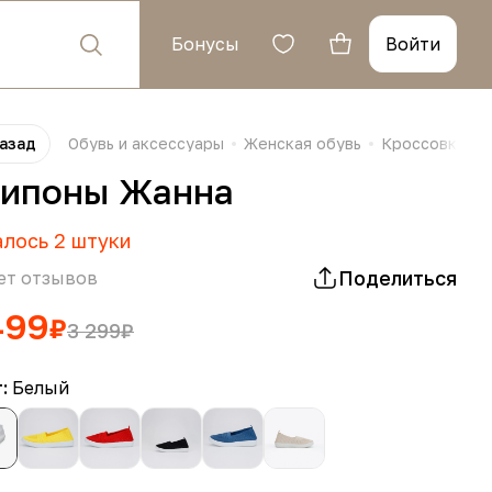
Бонусы
Войти
азад
Обувь и аксессуары
Женская обувь
Кроссовки и 
ипоны Жанна
алось
2
штуки
Поделиться
ет отзывов
499
₽
3 299
₽
т:
Белый