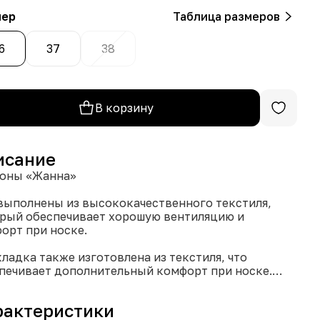
мер
Таблица размеров
6
37
38
В корзину
исание
оны «Жанна»
выполнены из высококачественного текстиля,
рый обеспечивает хорошую вентиляцию и
орт при носке.
ладка также изготовлена из текстиля, что
печивает дополнительный комфорт при носке.
оны имеют увеличенную полноту (8), что делает их
льным выбором для людей с широкой стопой.
рактеристики
овая гамма включает в себя бежевый, белый,