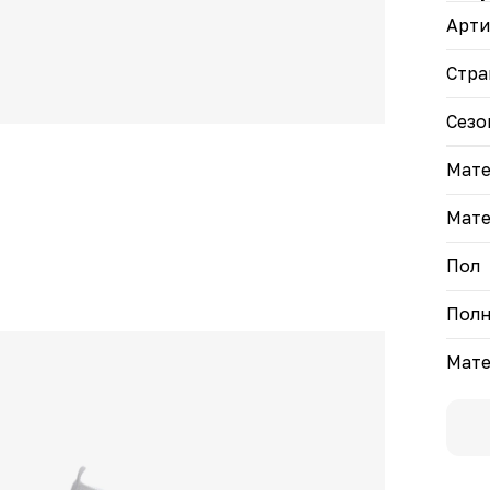
голу
Арти
ряд 
подо
разм
Стра
Слип
Сезо
обес
Мате
Мате
Пол
Полн
Мате