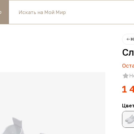
р
Н
Сл
Ост
Н
1 
Цве