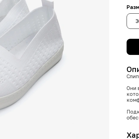
Раз
3
Оп
Слип
Они 
кото
комф
Подк
обес
Слип
идеа
Ха
Цвет