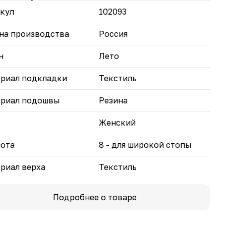
бой, желтый, красный и черный цвета. Размерный
кул
102093
включает размеры от 36 до 41, что позволяет
брать подходящую пару практически для любого
ера ноги.
на производства
Россия
оны «Жанна» предлагаются в размер, что
н
Лето
печивает максимальный комфорт при носке.
риал подкладки
Текстиль
риал подошвы
Резина
Женский
ота
8 - для широкой стопы
риал верха
Текстиль
Подробнее о товаре