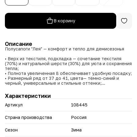
В корзину
Описание
Полусапоги "Лея" — комфорт и тепло для демисезонья
• Верх из текстиля, подкладка — сочетание текстиля
(70%) и натуральной шерсти (30%) для уюта и сохранения
тепла;
• Полнота увеличенная 8 обеспечивает удобную посадку;
• Размерный ряд от 37 до 41, цвета— тёмно-синий и
черный , универсальные и стильные оттенки;
• Производство — Россия, гарантия качества и
долговечности.
Характеристики
Эти полусапоги станут отличным выбором для тех, кто
Артикул
108445
ценит комфорт и стиль в демисезонной обуви.
Страна производства
Россия
Сезон
Зима