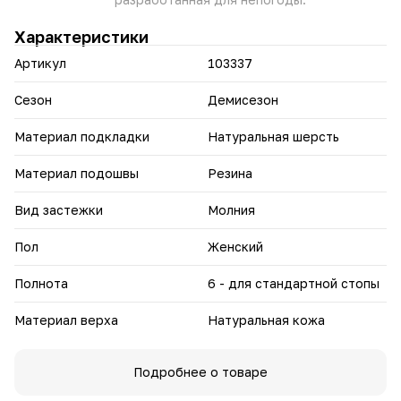
множество нарядов, от повседневного до
полуформального.
Характеристики
Повысите свою обувь с полусапогами "Филис"
Артикул
103337
Сезон
Демисезон
Материал подкладки
Натуральная шерсть
Материал подошвы
Резина
Вид застежки
Молния
Пол
Женский
Полнота
6 - для стандартной стопы
Материал верха
Натуральная кожа
Подробнее о товаре