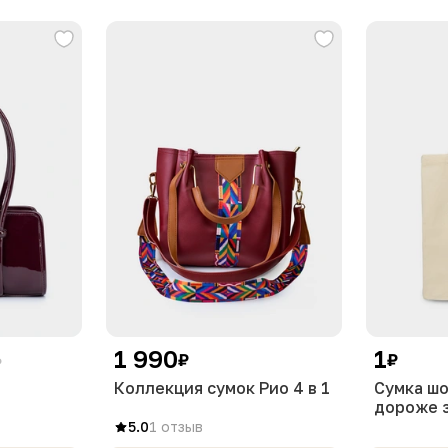
1 990
1
₽
₽
₽
Коллекция сумок Рио 4 в 1
Сумка ш
дороже 
5.0
1 отзыв