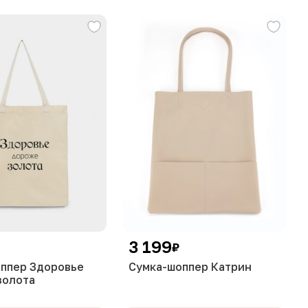
3 199
₽
оппер Здоровье
Сумка-шоппер Катрин
золота