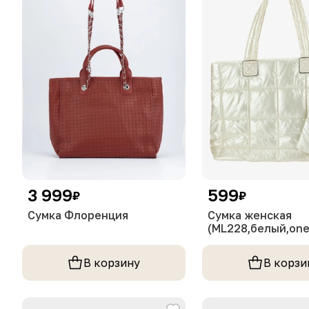
3 999
599
₽
₽
Сумка Флоренция
Сумка женская
(ML228,белый,one 
В корзину
В корзи