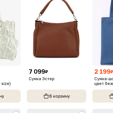
7 099
2 199
₽
Сумка Эстер
Сумка-шо
size)
цвет бе
ну
В корзину