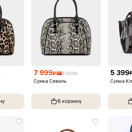
7 999
5 399
₽
8 999
₽
₽
Сумка Севиль
Сумка К
ну
В корзину