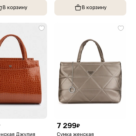
В корзину
В корзину
7 299
₽
₽
енская Джулия
Сумка женская