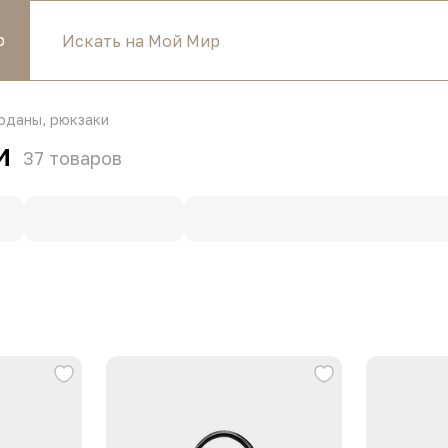
р
оданы, рюкзаки
и
37
товаров