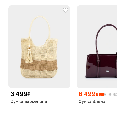
3 499
6 499
₽
₽
6 999
Сумка Барселона
Сумка Эльма