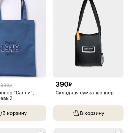
390
₽
₽
999
₽
ппер "Салли",
Складная сумка-шоппер
жевый
В корзину
В корзину