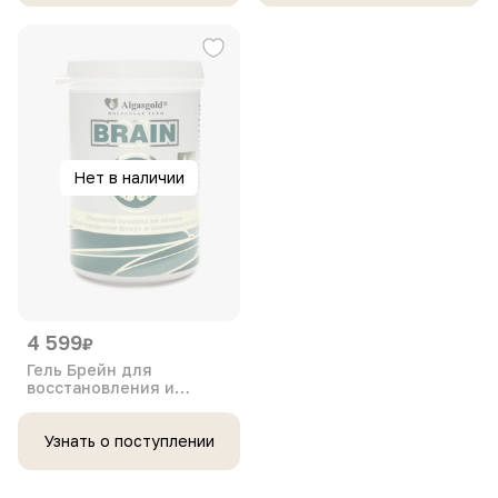
Нет в наличии
4 599
₽
Гель Брейн для
восстановления и
улучшения функций
головного мозга,
повышения памяти,
Узнать о поступлении
внимания и когнитивных
способностей, 1
упаковка