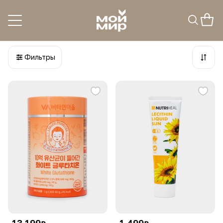
ПД для головного мозга
13
товаров
Фильтры
13 199
1 499