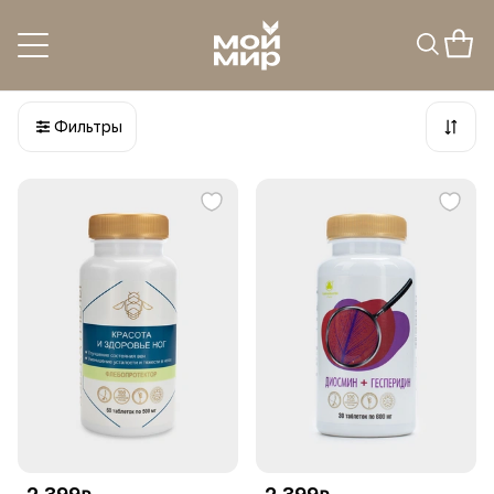
ПД для вен
3
товара
Фильтры
2 399
2 399