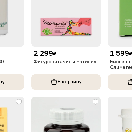
2 299
1 599
₽
60
Фигуровитамины Натиния
Биогенн
Слиматек
ну
В корзину