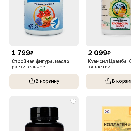
1 799
2 099
₽
₽
Стройная фигура, масло
Куэмсил Цзамба, 
растительное
таблеток
нерафинированное, 90
капсул
В корзину
В корзи