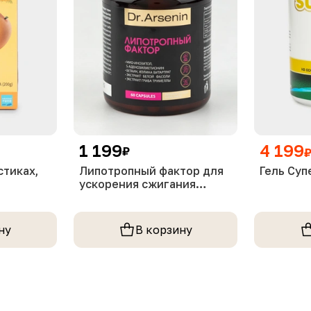
1 199
4 199
₽
стиках,
Липотропный фактор для
Гель Суп
ускорения сжигания
жиров, выведения
токсинов и снижения
уровня холестерина, 1
ну
В корзину
упаковка