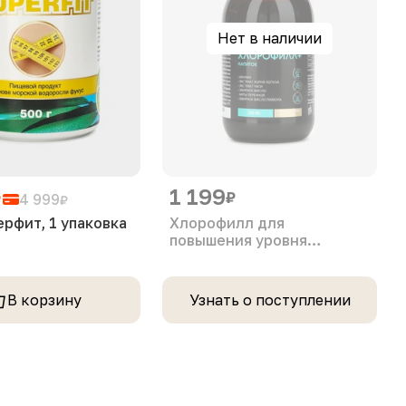
Нет в наличии
1 199
₽
₽
4 999
₽
ерфит, 1 упаковка
Хлорофилл для
повышения уровня
гемоглобина и
эритроцитов, 1 упаковка
В корзину
Узнать о поступлении