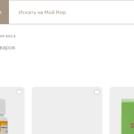
р
ия веса
варов