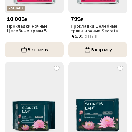
10 000
799
₽
₽
Прокладки ночные
Прокладки Целебные
Целебные травы 5
травы ночные Secrets
капель, 7 шт
Lan, 1 упаковка
5.0
1 отзыв
В корзину
В корзину