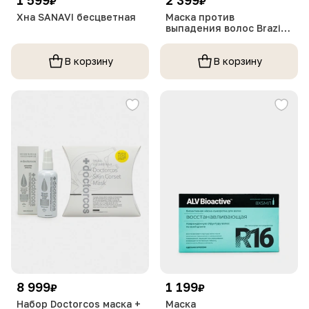
₽
₽
Хна SANAVI бесцветная
Маска против
выпадения волос Brazil
SC
В корзину
В корзину
8 999
1 199
₽
₽
Набор Doctorcos маска +
Маска