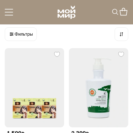
Маска для волос
7
товаров
Фильтры
1 599
2 399