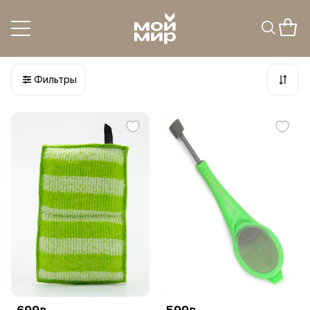
Кухонные принадлежности
7
товаров
Фильтры
699
599