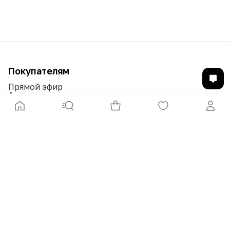
Покупателям
Прямой эфир
Акции
Бренды
Доставка и оплата
Возврат и обмен
Гарантии и обязательства
Печатные издания
Компания
О нас
Ведущие
Контакты
Вакансии
Условия приобретения товара
Политика обработки
персональных данных
Сотрудничество