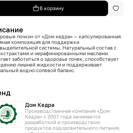
В корзину
исание
ровые почки» от «Дом кедра» — капсулированная
яная композиция для поддержки
выделительной системы. Натуральный состав с
экстрактами и нерафинированными маслами
гает заботиться о здоровье почек, способствует
дению лишней жидкости и поддерживает
альный водно‑солевой баланс.
офилактика мочекаменной болезни: помогает
ить риск образования песка и камней в почках.
енд
чегонный и уроантисептический эффект:
ракты толокнянки, берёзы, клюквы и
евельника способствуют очищению
Дом Кедра
выводящих путей и препятствуют развитию
Производственная компания «Дом
алений.
Кедра» с 2007 года занимается
ддержка функции почек: купаж масел (арбузного,
разработкой и производством
косового, виноградного, конопляного, чёрного
продуктов оздоровительного питания,
а) улучшает кровоток в тканях почки и снижает