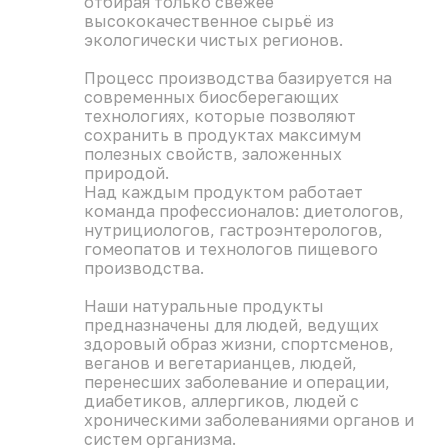
отбирая только свежее
женность воспалительных процессов.
высококачественное сырьё из
ррекция отёков и помощь в контроле веса: за счёт
экологически чистых регионов.
анения задержки жидкости в организме.
гатый питательный состав: источник Омега‑3,
Процесс производства базируется на
минов A, E, D — для дополнительной поддержки
современных биосберегающих
низма.
технологиях, которые позволяют
упаковке — 90 капсул, рассчитанных на
сохранить в продуктах максимум
оценный оздоровительный курс. Натуральный
полезных свойств, заложенных
ав позволяет применять продукт длительно, а для
природой.
йчивого результата рекомендуется повторять курс
Над каждым продуктом работает
аза в год.
команда профессионалов: диетологов,
нутрициологов, гастроэнтерологов,
вляется лекарственным средством. Перед
гомеопатов и технологов пищевого
енением проконсультируйтесь с врачом.
производства.
Наши натуральные продукты
предназначены для людей, ведущих
здоровый образ жизни, спортсменов,
веганов и вегетарианцев, людей,
перенесших заболевание и операции,
диабетиков, аллергиков, людей с
хроническими заболеваниями органов и
систем организма.