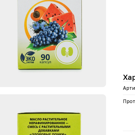
Ха
Арти
Прот