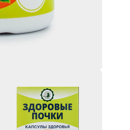
выра
• Ко
устр
• Бо
вита
орга
• В 
полн
сост
усто
2–3 р
Не я
прим