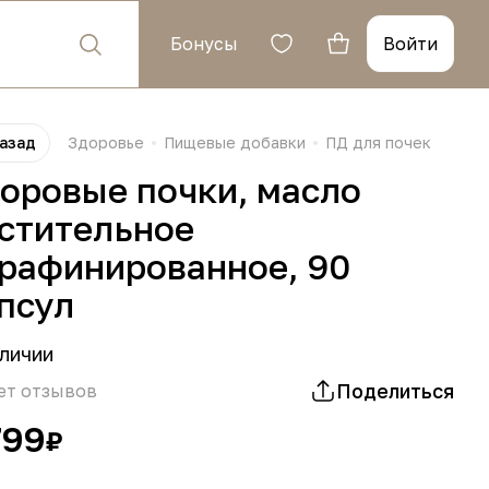
Бонусы
Войти
азад
Здоровье
Пищевые добавки
ПД для почек
оровые почки, масло
стительное
рафинированное, 90
псул
личии
Поделиться
ет отзывов
799
₽