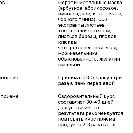
ав
Нерафинированные масла
(арбузное, абрикосовое,
виноградное, конопляное,
чёрного тмина), СО2-
экстракты листьев
толокнянки аптечной,
листьев берёзы, плодов
клюквы
четырёхлепестной, ягод
можжевельника
обыкновенного, желатин
пищевой
менение
Принимать 3-5 капсул три
раза в день перед едой
 приема
Оздоровительный курс
составляет 30-40 дней.
Для устойчивого
результата рекомендуется
повторять курс приёма
продукта 2-3 раза в год