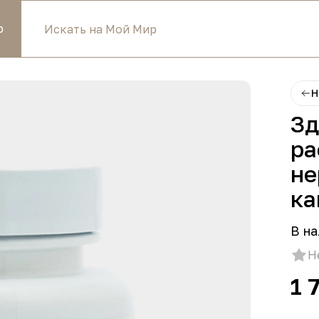
р
Н
Зд
ра
не
ка
В на
Н
1 