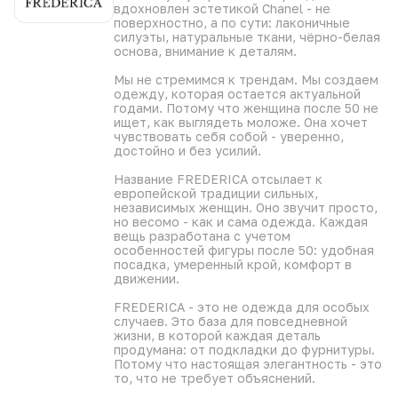
каждой подобрать свой идеальный вариант.
вдохновлен эстетикой Chanel - не
поверхностно, а по сути: лаконичные
Этот жакет станет базой вашего гардероба, гармонично
силуэты, натуральные ткани, чёрно-белая
дополняя как повседневные, так и нарядные комплекты.
основа, внимание к деталям.
Мы не стремимся к трендам. Мы создаем
одежду, которая остается актуальной
годами. Потому что женщина после 50 не
ищет, как выглядеть моложе. Она хочет
чувствовать себя собой - уверенно,
достойно и без усилий.
Название FREDERICA отсылает к
европейской традиции сильных,
независимых женщин. Оно звучит просто,
но весомо - как и сама одежда. Каждая
вещь разработана с учетом
особенностей фигуры после 50: удобная
посадка, умеренный крой, комфорт в
движении.
FREDERICA - это не одежда для особых
случаев. Это база для повседневной
жизни, в которой каждая деталь
продумана: от подкладки до фурнитуры.
Потому что настоящая элегантность - это
то, что не требует объяснений.