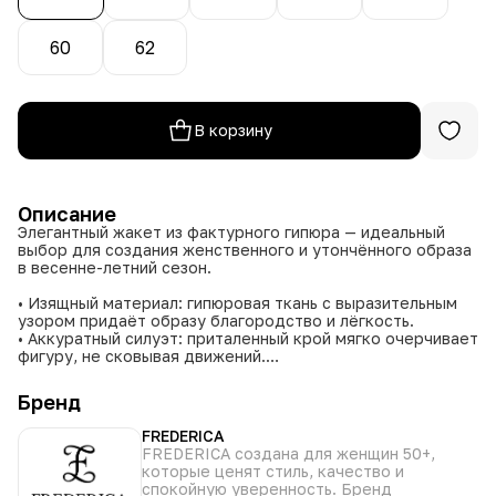
60
62
В корзину
Описание
Элегантный жакет из фактурного гипюра — идеальный
выбор для создания женственного и утончённого образа
в весенне-летний сезон.
• Изящный материал: гипюровая ткань с выразительным
узором придаёт образу благородство и лёгкость.
• Аккуратный силуэт: приталенный крой мягко очерчивает
фигуру, не сковывая движений.
• Детали премиум-класса: застёжка на декоративные
пуговицы и изящная отделка воротника добавляют нотку
Бренд
утончённости.
• Жакет доступен в двух классических цветах — белом и
FREDERICA
чёрном, которые легко комбинируются с разной
FREDERICA создана для женщин 50+,
одеждой.
которые ценят стиль, качество и
• Модель представлена в размерах от 50 до 62, позволяя
спокойную уверенность. Бренд