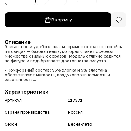
В корзину
Описание
Элегантное и удобное платье прямого кроя с планкой на
пуговицах — базовая вещь, которая станет основой
множества стильных образов. Модель отлично садится
по фигуре и подчёркивает достоинства силуэта.
• Комфортный состав: 95% хлопка и 5% эластана
обеспечивают мягкость, воздухопроницаемость и
эластичность.
• Универсальный крой подходит для разных типов
фигуры.
Характеристики
• Практичная застёжка на пуговицах добавляет
классический акцент.
Артикул
117371
• Легко комбинируется с разной обувью и аксессуарами —
от кроссовок до туфель на каблуке.
Страна производства
Россия
Создайте свой неповторимый образ с этим
универсальным платьем.
Сезон
Весна-лето