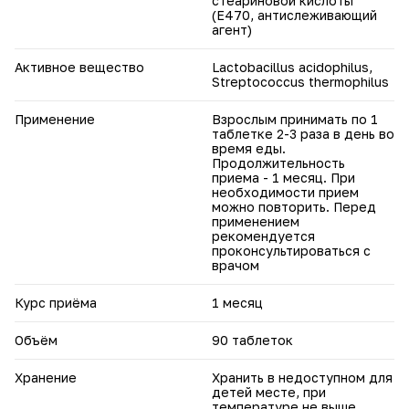
стеариновой кислоты
(Е470, антислеживающий
агент)
Активное вещество
Lactobacillus acidophilus,
Streptococcus thermophilus
Применение
Взрослым принимать по 1
таблетке 2-3 раза в день во
время еды.
Продолжительность
приема - 1 месяц. При
необходимости прием
можно повторить. Перед
применением
рекомендуется
проконсультироваться с
врачом
Курс приёма
1 месяц
Объём
90 таблеток
Хранение
Хранить в недоступном для
детей месте, при
температуре не выше