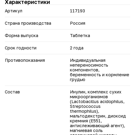
Характеристики
Артикул
117193
Страна производства
Россия
Форма выпуска
Таблетка
Срок годности
2 года
Противопоказания
Индивидуальная
непереносимость
компонентов,
беременность и кормление
грудью
Состав
Инулин, комплекс сухих
микроорганизмов
(Lactobacillus acidophilus,
Streptococcus
thermophilus),
мальтодекстрин, диоксид
кремния (Е551,
антислеживающий агент),
магниевая соль