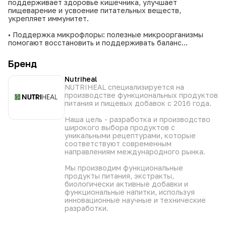
поддерживает здоровье кишечника, улучшает
пищеварение и усвоение питательных веществ,
укрепляет иммунитет.
• Поддержка микрофлоры: полезные микроорганизмы
помогают восстановить и поддерживать баланс
кишечной микрофлоры.
• Улучшение пищеварения: способствует нормализации
Бренд
работы ЖКТ, снижает дискомфорт.
• Укрепление иммунитета: здоровый кишечник — основа
Nutriheal
сильной иммунной защиты организма.
NUTRIHEAL специализируется на
• Эффективная дозировка: приём 2–3 таблеток в день
производстве функциональных продуктов
обеспечивает достаточное поступление пробиотиков.
питания и пищевых добавок с 2016 года.
• Оптимальный объём упаковки: 90 таблеток хватает на
полный месячный курс без необходимости докупать
Наша цель - разработка и производство
добавку.
широкого выбора продуктов с
• Научно обоснованная формула: продукт разработан
уникальными рецептурами, которые
специалистами с применением инновационных
соответствуют современным
разработок.
направлениям международного рынка.
• Контроль качества: строгий мониторинг производства
гарантирует безопасность и эффективность добавки.
Мы производим функциональные
продукты питания, экстракты,
БАД. Не является лекарственным средством. Перед
биологически активные добавки и
применением проконсультируйтесь с врачом.
функциональные напитки, используя
инновационные научные и технические
разработки.