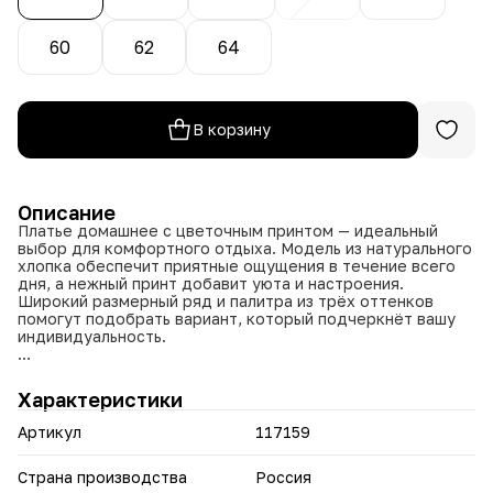
60
62
64
В корзину
Описание
Платье домашнее с цветочным принтом — идеальный
выбор для комфортного отдыха. Модель из натурального
хлопка обеспечит приятные ощущения в течение всего
дня, а нежный принт добавит уюта и настроения.
Широкий размерный ряд и палитра из трёх оттенков
помогут подобрать вариант, который подчеркнёт вашу
индивидуальность.
• Широкий размерный ряд: доступны размеры от 50 до
64.
Характеристики
• Три цвета на выбор: бордовый, ментол и
тёмно‑коричневый.
Артикул
117159
• Натуральный хлопок гарантирует комфорт,
воздухопроницаемость и гипоаллергенность.
• Цветочный принт создаёт уютную домашнюю
Страна производства
Россия