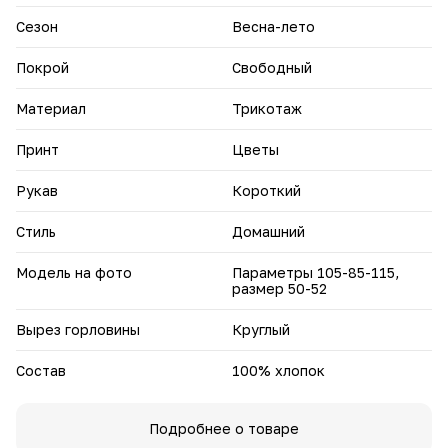
атмосферу и поднимает настроение.
• Свободный крой не стесняет движений и подходит для
Сезон
Весна-лето
отдыха и домашних дел.
• Легко сочетается с домашними аксессуарами —
тапочками, халатом, кардиганом.
Покрой
Свободный
• Практичная модель подходит для повседневного
ношения дома в любое время года.
Материал
Трикотаж
Создайте атмосферу уюта и комфорта — наслаждайтесь
отдыхом в стильном и удобном домашнем платье.
Принт
Цветы
Рукав
Короткий
Стиль
Домашний
Модель на фото
Параметры 105-85-115,
размер 50-52
Вырез горловины
Круглый
Состав
100% хлопок
Подробнее о товаре