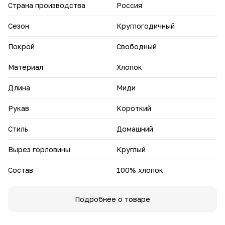
ощущения и комфорт в носке.
Страна производства
Россия
Модель станет основой для множества стильных
Сезон
Круглогодичный
сочетаний — добавьте аксессуары и создавайте новые
образы каждый день.
Покрой
Свободный
Материал
Хлопок
Длина
Миди
Рукав
Короткий
Стиль
Домашний
Вырез горловины
Круглый
Состав
100% хлопок
Подробнее о товаре