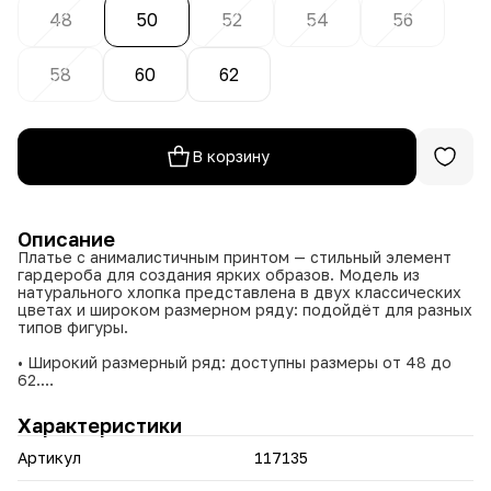
48
50
52
54
56
58
60
62
В корзину
Описание
Платье с анималистичным принтом — стильный элемент
гардероба для создания ярких образов. Модель из
натурального хлопка представлена в двух классических
цветах и широком размерном ряду: подойдёт для разных
типов фигуры.
• Широкий размерный ряд: доступны размеры от 48 до
62.
• Два варианта цвета на выбор: бежевый и чёрный.
• Комфортный крой, подчёркивающий достоинства
Характеристики
силуэта.
• Анималистичный принт добавляет образу
Артикул
117135
выразительности и смелости.
• Натуральная ткань обеспечивает приятные тактильные